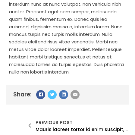
interdum nunc at nunc volutpat, non vehicula nibh
auctor. Praesent eget sem semper, malesuada
quam finibus, fermentum ex. Donec quis leo
euismod, dignissim massa a, interdum lorem. Nunc
rhoncus turpis nec turpis mollis interdum. Nulla
sodales eleifend risus vitae venenatis. Morbi nec
metus vitae dolor laoreet imperdiet. Pellentesque
habitant morbi tristique senectus et netus et
malesuada fames ac turpis egestas. Duis pharetra
nulla non lobortis interdum.
Share:
PREVIOUS POST
Mauris laoreet tortor id enim suscipit, a aliquet purus gravida. Nam lacinia et massa a varius