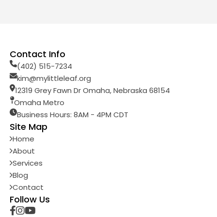
Contact Info
(402) 515-7234
kim@mylittleleaf.org
12319 Grey Fawn Dr Omaha, Nebraska 68154
Omaha Metro
Business Hours: 8AM - 4PM CDT
Site Map
Home
About
Services
Blog
Contact
Follow Us